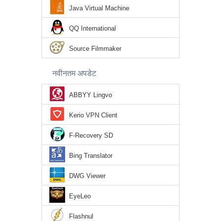
Java Virtual Machine
QQ International
Source Filmmaker
नवीनतम अपडेट
ABBYY Lingvo
Kerio VPN Client
F-Recovery SD
Bing Translator
DWG Viewer
EyeLeo
Flashnul