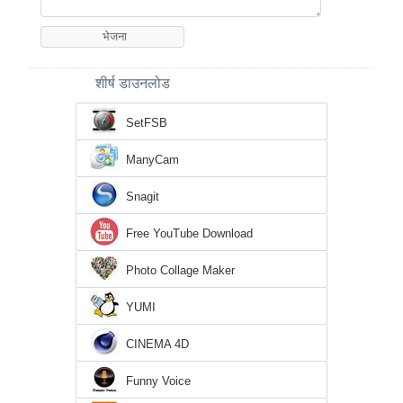
शीर्ष डाउनलोड
SetFSB
ManyCam
Snagit
Free YouTube Download
Photo Collage Maker
YUMI
CINEMA 4D
Funny Voice