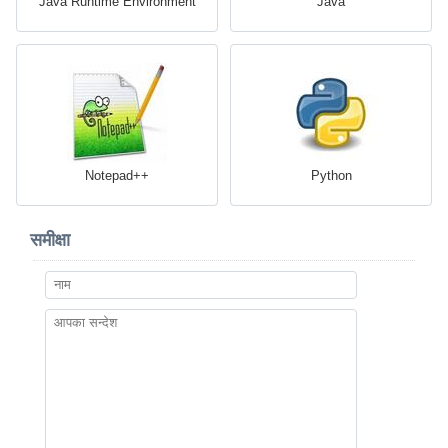
Java Runtime Environment
Java
Notepad++
Python
समीक्षा