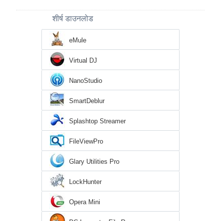
शीर्ष डाउनलोड
eMule
Virtual DJ
NanoStudio
SmartDeblur
Splashtop Streamer
FileViewPro
Glary Utilities Pro
LockHunter
Opera Mini