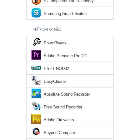
PC Inspector File Recovery
Samsung Smart Switch
नवीनतम अपडेट
PowerTweak
Adobe Premiere Pro CC
ESET NOD32
EasyCleaner
Absolute Sound Recorder
Free Sound Recorder
Adobe Fireworks
Beyond Compare