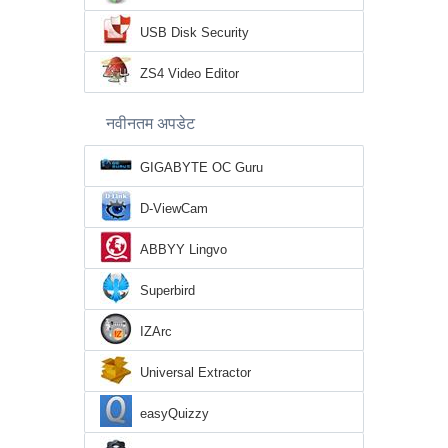
USB Disk Security
ZS4 Video Editor
नवीनतम अपडेट
GIGABYTE OC Guru
D-ViewCam
ABBYY Lingvo
Superbird
IZArc
Universal Extractor
easyQuizzy