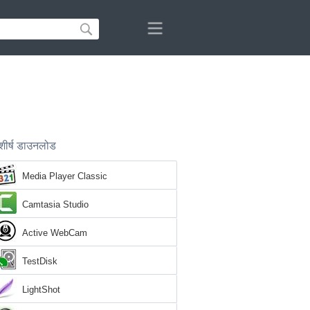
शीर्ष डाउनलोड
Media Player Classic
Camtasia Studio
Active WebCam
TestDisk
LightShot