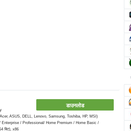
डाउनलोड
ky
पटॉप (Acer, ASUS, DELL, Lenovo, Samsung, Toshiba, HP, MSI)
e / Enterprise / Professional/ Home Premium / Home Basic /
64 बिट), x86