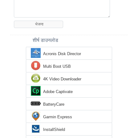
शीर्ष डाउनलोड
Acronis Disk Director
Multi Boot USB
4K Video Downloader
Adobe Captivate
BatteryCare
Garmin Express
InstallShield