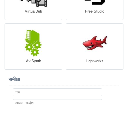
VirtualDub
Free Studio
AviSynth
Lightworks
समीक्षा