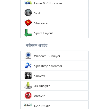
Lame MP3 Encoder
SciTE
Shareaza
Sprint Layout
नवीनतम अपडेट
Webcam Surveyor
Splashtop Streamer
SunVox
3D-Analyze
ArcaVir
DAZ Studio