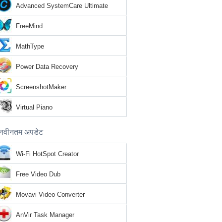
Advanced SystemCare Ultimate
FreeMind
MathType
Power Data Recovery
ScreenshotMaker
Virtual Piano
नवीनतम अपडेट
Wi-Fi HotSpot Creator
Free Video Dub
Movavi Video Converter
AnVir Task Manager