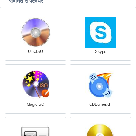
संबंधित सॉफ्टवेयर
UltraISO
Skype
MagicISO
CDBurnerXP