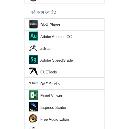
नवीनतम अपडेट
DivX Player
Adobe Audition CC
ZBrush
Adobe SpeedGrade
CUETools
DAZ Studio
Excel Viewer
Express Scribe
Free Audio Editor