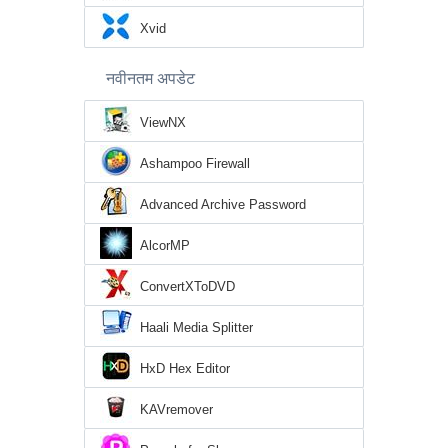
Xvid
नवीनतम अपडेट
ViewNX
Ashampoo Firewall
Advanced Archive Password
Recovery
AlcorMP
ConvertXToDVD
Haali Media Splitter
HxD Hex Editor
KAVremover