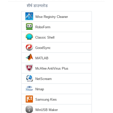
शीर्ष डाउनलोड
Wise Registry Cleaner
RoboForm
Classic Shell
GoodSync
MATLAB
McAfee AntiVirus Plus
NetScream
Nmap
Samsung Kies
WinUSB Maker