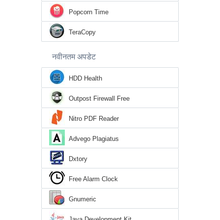
Popcorn Time
TeraCopy
नवीनतम अपडेट
HDD Health
Outpost Firewall Free
Nitro PDF Reader
Advego Plagiatus
Dxtory
Free Alarm Clock
Gnumeric
Java Development Kit